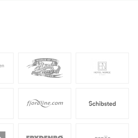
velser & attraksjoner
På scenen
Planlegg besøket
Spørsmål og svar
Kart
Overnatting