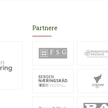
Boder
Dagsutstillere
Opple
Partnere