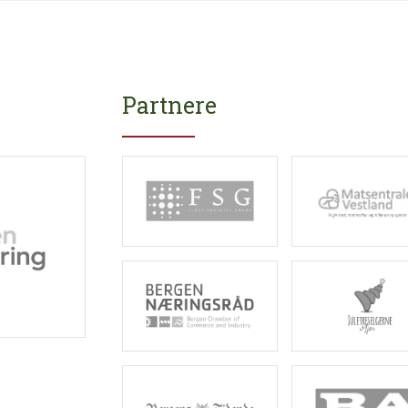
Boder
Dagsutstillere
Opple
Partnere