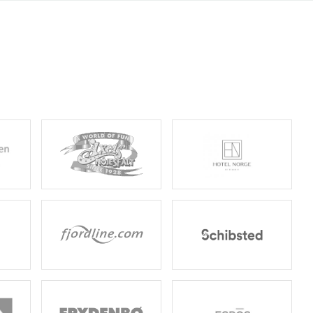
velser & attraksjoner
På scenen
Planlegg besøket
Spørsmål og svar
Kart
Overnatting