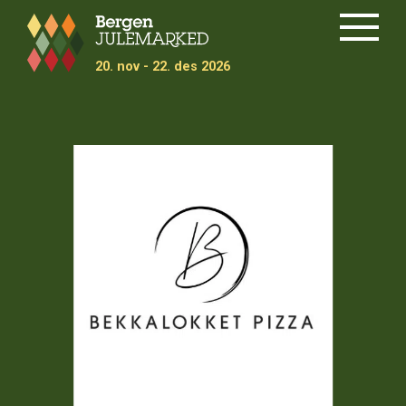
Meny
20.
nov
- 22.
des
2026