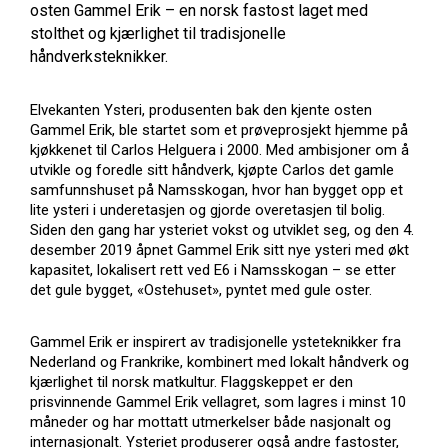
osten Gammel Erik – en norsk fastost laget med
stolthet og kjærlighet til tradisjonelle
håndverksteknikker.
Elvekanten Ysteri, produsenten bak den kjente osten
Gammel Erik, ble startet som et prøveprosjekt hjemme på
kjøkkenet til Carlos Helguera i 2000. Med ambisjoner om å
utvikle og foredle sitt håndverk, kjøpte Carlos det gamle
samfunnshuset på Namsskogan, hvor han bygget opp et
lite ysteri i underetasjen og gjorde overetasjen til bolig.
Siden den gang har ysteriet vokst og utviklet seg, og den 4.
desember 2019 åpnet Gammel Erik sitt nye ysteri med økt
kapasitet, lokalisert rett ved E6 i Namsskogan – se etter
det gule bygget, «Ostehuset», pyntet med gule oster.
Gammel Erik er inspirert av tradisjonelle ysteteknikker fra
Nederland og Frankrike, kombinert med lokalt håndverk og
kjærlighet til norsk matkultur. Flaggskeppet er den
prisvinnende Gammel Erik vellagret, som lagres i minst 10
måneder og har mottatt utmerkelser både nasjonalt og
internasjonalt. Ysteriet produserer også andre fastoster,